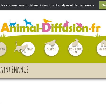
e les cookies soient utilisés à des fins d'analyse et de pertinence
Ou
S AVEZ ACHETÉ UN CHIOT OU UN CHATON
MON COMPTE
HIEN
CHAT
OISEAU
RONGEUR
HABI
NAC
maintenance
.